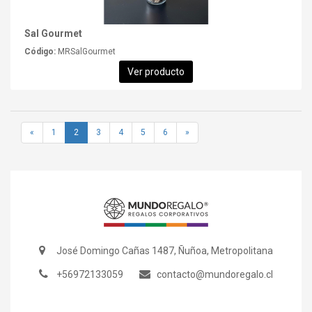
Sal Gourmet
Código:
MRSalGourmet
Ver producto
«
1
2
3
4
5
6
»
José Domingo Cañas 1487, Ñuñoa, Metropolitana
+56972133059
contacto@mundoregalo.cl