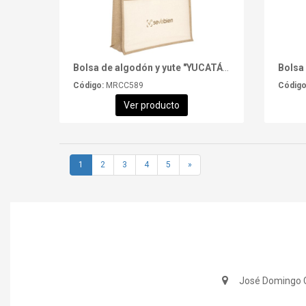
Bolsa de algodón y yute "YUCATÁN"
Bolsa
Código:
MRCC589
Código
Ver producto
1
2
3
4
5
»
José Domingo C