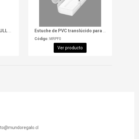
Bolsa de algodón "RECOTI FULL COLOR"
Estuche de PVC translúcido para pendrive giro
Código:
MRPF0
Ver producto
cto@mundoregalo.cl