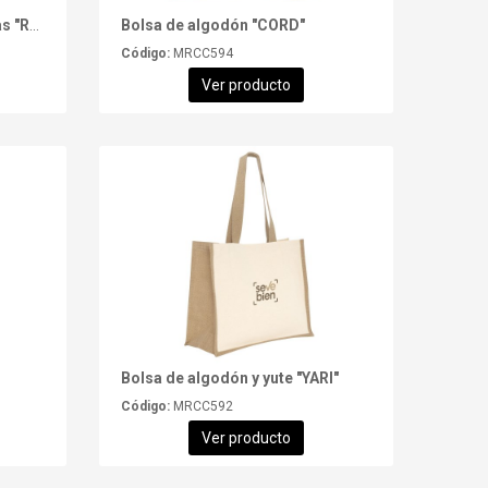
Botella térmica con dos tapas "ROLLING TOP"
Bolsa de algodón "CORD"
Código:
MRCC594
Ver producto
Bolsa de algodón y yute "YARI"
Código:
MRCC592
Ver producto