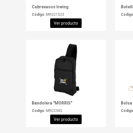
Cubrevasos Irwing
Botel
Código:
MRG21523
Código
Ver producto
Bandolera "MORRIS"
Bolsa
Código:
MRCC582
Código
Ver producto