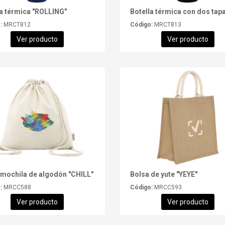
la térmica "ROLLING"
:
MRCT812
Código:
MRCT813
Ver producto
Ver producto
 mochila de algodón "CHILL"
Bolsa de yute "YEYE"
:
MRCC588
Código:
MRCC593
Ver producto
Ver producto