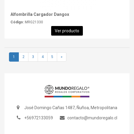
Alfombrilla Cargador Dangox
Código:
MRG21330
Ver producto
1
2
3
4
5
»
José Domingo Cañas 1487, Ñuñoa, Metropolitana
+56972133059
contacto@mundoregalo.cl