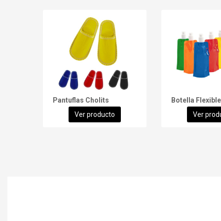
Pantuflas Cholits
Ver producto
Ver prod