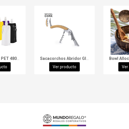
Botella Flexible PET 480cc
Sacacorchos Abridor Glaber
Bowl Allo
ucto
Ver producto
Ver