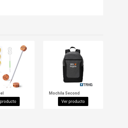
el
Mochila Second
Set W
 producto
Ver producto