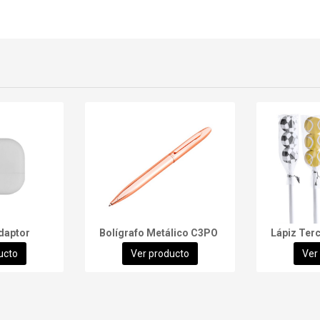
daptor
Bolígrafo Metálico C3PO
Lápiz Terc
ucto
Ver producto
Ver