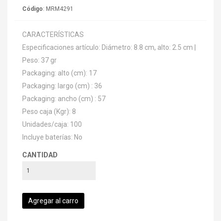
Código
: MRM4291
CARACTERÍSTICAS
Especificaciones artículo: Diámetro: 8.8 cm, alto: 2.5 cm |
Peso: 37 gr
Packaging: alto (cm): 17
Packaging: largo (cm) : 36
Packaging: ancho (cm) : 57
Peso caja (Kgr): 8
Unidades/caja: 100
Incluye baterías: No
CANTIDAD