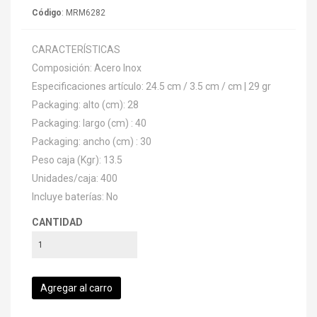
Código
: MRM6282
CARACTERÍSTICAS
Composición: Acero Inox
Especificaciones artículo: 24.5 cm / 3.5 cm / cm | 29 gr
Packaging: alto (cm): 28
Packaging: largo (cm) : 40
Packaging: ancho (cm) : 30
Peso caja (Kgr): 13.5
Unidades/caja: 400
Incluye baterías: No
CANTIDAD