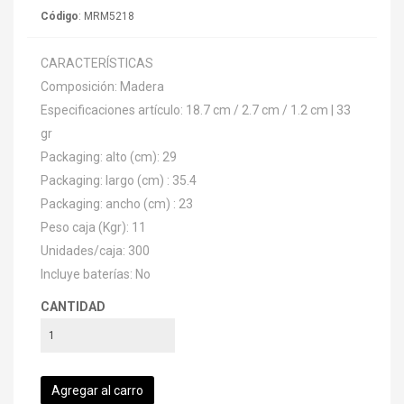
Código
: MRM5218
CARACTERÍSTICAS
Composición: Madera
Especificaciones artículo: 18.7 cm / 2.7 cm / 1.2 cm | 33
gr
Packaging: alto (cm): 29
Packaging: largo (cm) : 35.4
Packaging: ancho (cm) : 23
Peso caja (Kgr): 11
Unidades/caja: 300
Incluye baterías: No
CANTIDAD