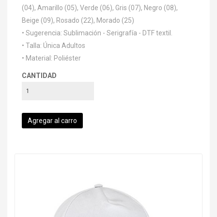
(04), Amarillo (05), Verde (06), Gris (07), Negro (08),
Beige (09), Rosado (22), Morado (25)
• Sugerencia: Sublimación - Serigrafía - DTF textil.
• Talla: Única Adultos
• Material: Poliéster
CANTIDAD